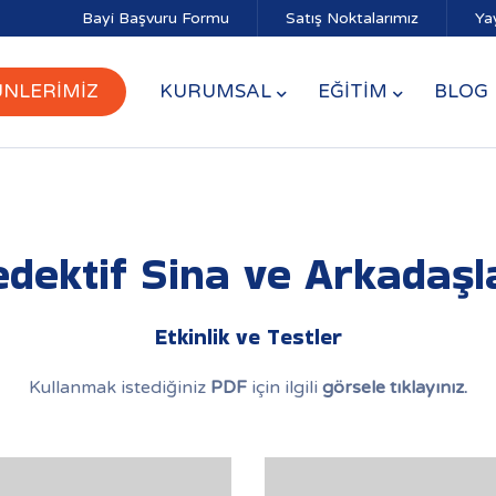
Bayi Başvuru Formu
Satış Noktalarımız
Ya
NLERİMİZ
KURUMSAL
EĞİTİM
BLOG
dektif Sina ve Arkadaşl
Etkinlik ve Testler
Kullanmak istediğiniz
PDF
için ilgili
görsele tıklayınız.