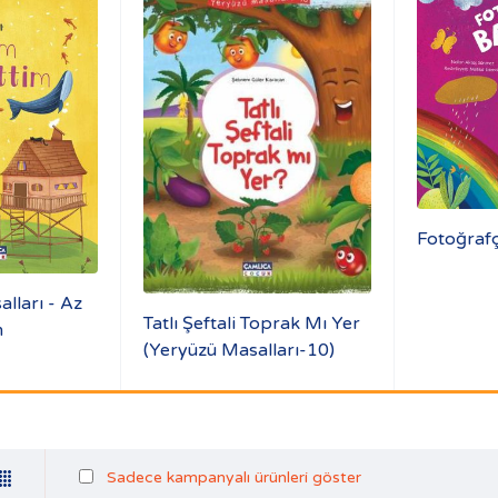
Fotoğraf
lları - Az
Tatlı Şeftali Toprak Mı Yer
m
(Yeryüzü Masalları-10)
Sadece kampanyalı ürünleri göster