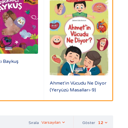
çı Baykuş
Ahmet'in Vücudu Ne Diyor
Hay
(Yeryüzü Masalları-9)
Der
Varsayılan
Sırala
Göster
12