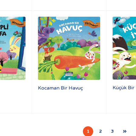
Küçük Bir İ
Kocaman Bir Havuç
1
2
3