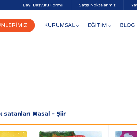
Bayi Başvuru Formu
Satış Noktalarımız
Ya
NLERİMİZ
KURUMSAL
EĞİTİM
BLOG
 satanları Masal - Şiir