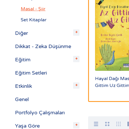
Masal - Şiir
Set Kitaplar
Diğer
Dikkat - Zeka Düşünme
Eğitim
Küçük Bir İyilik
Eğitim Setleri
Hayal Dağı Masa
iptüs
Gittim Uz Gitti
Etkinlik
ları
Genel
Portfolyo Çalışmaları
Yaşa Göre