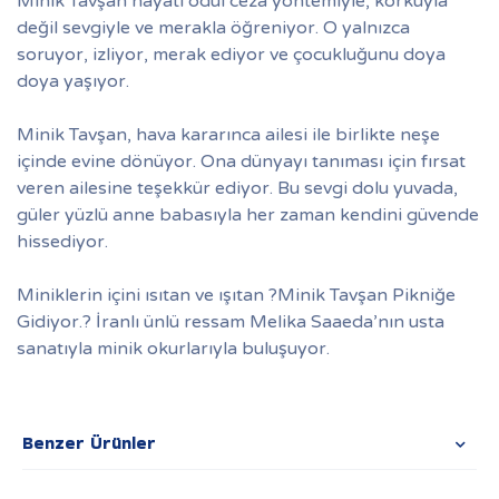
Minik Tavşan hayatı ödül ceza yöntemiyle, korkuyla
değil sevgiyle ve merakla öğreniyor. O yalnızca
soruyor, izliyor, merak ediyor ve çocukluğunu doya
doya yaşıyor.
Minik Tavşan, hava kararınca ailesi ile birlikte neşe
içinde evine dönüyor. Ona dünyayı tanıması için fırsat
veren ailesine teşekkür ediyor. Bu sevgi dolu yuvada,
güler yüzlü anne babasıyla her zaman kendini güvende
hissediyor.
Miniklerin içini ısıtan ve ışıtan ?Minik Tavşan Pikniğe
Gidiyor.? İranlı ünlü ressam Melika Saaeda’nın usta
sanatıyla minik okurlarıyla buluşuyor.
Benzer Ürünler