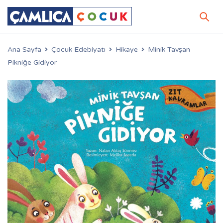
Ana Sayfa
Çocuk Edebiyatı
Hikaye
Minik Tavşan
Pikniğe Gidiyor