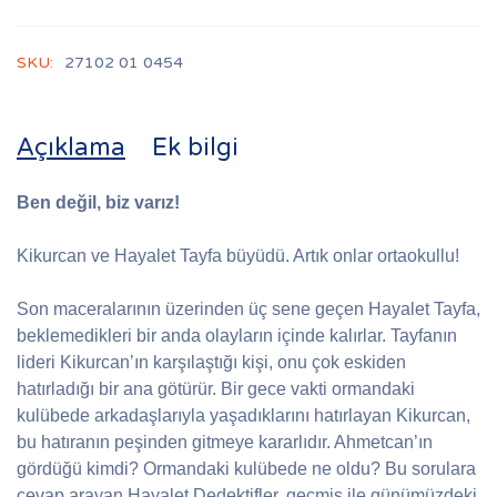
SKU:
27102 01 0454
Açıklama
Ek bilgi
Ben değil, biz varız!
Kikurcan ve Hayalet Tayfa büyüdü. Artık onlar ortaokullu!
Son maceralarının üzerinden üç sene geçen Hayalet Tayfa,
beklemedikleri bir anda olayların içinde kalırlar. Tayfanın
lideri Kikurcan’ın karşılaştığı kişi, onu çok eskiden
hatırladığı bir ana götürür. Bir gece vakti ormandaki
kulübede arkadaşlarıyla yaşadıklarını hatırlayan Kikurcan,
bu hatıranın peşinden gitmeye kararlıdır. Ahmetcan’ın
gördüğü kimdi? Ormandaki kulübede ne oldu? Bu sorulara
cevap arayan Hayalet Dedektifler, geçmiş ile günümüzdeki