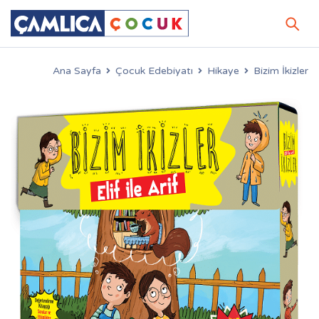
Ana Sayfa
Çocuk Edebiyatı
Hikaye
Bizim İkizler